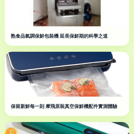
熟食品氣調保鮮包裝機 延長保鮮期的科學之道
保留新鮮每一刻 摩飛原裝真空保鮮機配件實測體驗