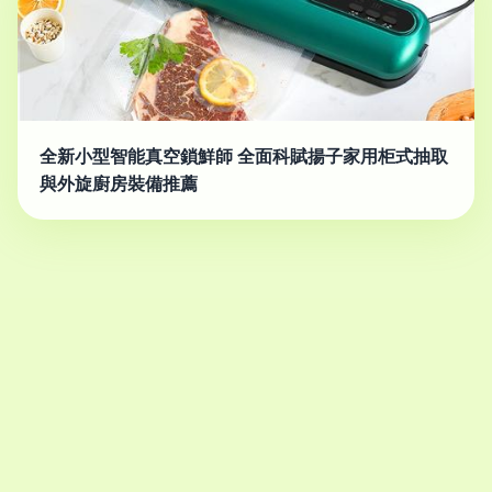
全新小型智能真空鎖鮮師 全面科賦揚子家用柜式抽取
與外旋廚房裝備推薦