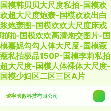
国模韩贝贝大尺度私拍-国模欢
欢超大尺度炮轰-国模欢欢出白
浆炮轰图-国模欢欢大尺度床戏
啪啪-国模欢欢高清炮交图片-国
模嘉妮勾勾人体大尺度-国模蔻
蔻私拍极品150P-国模李莉私拍
超大尺度-国模人体裸体大尺度-
国模少妇区二区三区A片
遼寧國數科技有限公司