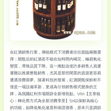
在紅酒銷售行業，傳統模式下消費者往往面臨兩難選
擇：開瓶后的紅酒若不能在短時間內喝完，極易氧化
變質，導致品質下降。這一痛點迫使許多銷售人員遲
遲難以推廣整瓶銷售，尤其是那些閑置的資源更容易
遭遇浪費噩夢。隨著科技的發展，紅酒開瓶保鮮柜不
僅是一場設備革新，更成為引領銷售模式變身的王
牌，為我國紅利市場開辟全新增長點。\n\n【文章核
心：轉化舊方式為全新消費享受】\\n以保鮮為核心
的功能，如降低氧化速度和保證酒香，原本只是調節